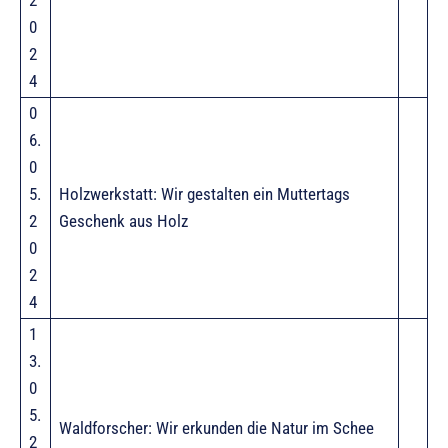
0
2
4
0
6.
0
5.
Holzwerkstatt: Wir gestalten ein Muttertags
2
Geschenk aus Holz
0
2
4
1
3.
0
5.
Waldforscher: Wir erkunden die Natur im Schee
2