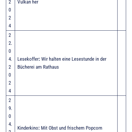
2
Vulkan her
0
2
4
2
2.
0
4.
Lesekoffer
:
Wir halten eine Lesestunde in der
2
Bücherei am Rathaus
0
2
4
2
9.
0
4.
Kinderkino
:
Mit Obst und frischem Popcorn
2