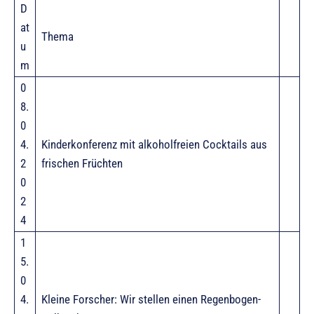
D
at
Thema
u
m
0
8.
0
4.
Kinderkonferenz mit alkoholfreien Cocktails aus
2
frischen Früchten
0
2
4
1
5.
0
4.
Kleine Forscher: Wir stellen einen Regenbogen-