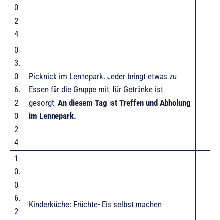
0
2
4
0
3.
0
Picknick im Lennepark. Jeder bringt etwas zu
6.
Essen für die Gruppe mit, für Getränke ist
2
gesorgt.
An diesem Tag ist Treffen und Abholung
0
im Lennepark.
2
4
1
0.
0
6.
Kinderküche: Früchte- Eis selbst machen
2