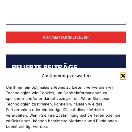
Kommentar:
BELIEBTE BEITRÄGE
Zustimmung verwalten
Kulturring Attendorn präsentiert
Kultursaison 2026/2027
Um Ihnen ein optimales Erlebnis zu bieten, verwenden wir
Technologien wie Cookies, um Geräteinformationen zu
speichern und/oder darauf zuzugreifen. Wenn Sie diesen
„Oli radelt“… am 10. August nach
Technologien zustimmen, können wir Daten wie das
Attendorn
Surfverhalten oder eindeutige IDs auf dieser Website
verarbeiten. Wenn Sie Ihre Zustimmung nicht erteilen oder sie
zurückziehen, können bestimmte Merkmale und Funktionen
Kulturbüro Attendorn:
beeinträchtigt werden.
„Bandförderung“