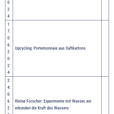
0
2
4
1
7.
0
6.
Upcycling: Portemonnaie aus Saftkartons
2
0
2
4
2
4.
0
6.
Kleine Forscher: Experimente mit Wasser, wir
2
erkunden die Kraft des Wassers