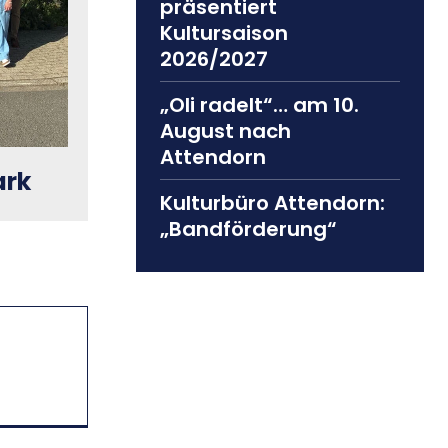
präsentiert
Kultursaison
2026/2027
„Oli radelt“… am 10.
August nach
Attendorn
ark
Kulturbüro Attendorn:
„Bandförderung“