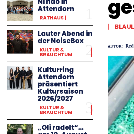
ge
Ni hao in
Attendorn
RATHAUS
BLAU
Lauter Abend in
der NoiseBox
Red
AUTOR:
KULTUR &
BRAUCHTUM
Kulturring
Attendorn
präsentiert
Kultursaison
2026/2027
KULTUR &
BRAUCHTUM
„Oli radelt“…