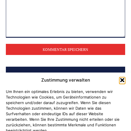
Kommentar:
BELIEBTE BEITRÄGE
Zustimmung verwalten
Ni hao in Attendorn
Um Ihnen ein optimales Erlebnis zu bieten, verwenden wir
Technologien wie Cookies, um Geräteinformationen zu
speichern und/oder darauf zuzugreifen. Wenn Sie diesen
Lauter Abend in der NoiseBox
Technologien zustimmen, können wir Daten wie das
Surfverhalten oder eindeutige IDs auf dieser Website
Kulturring Attendorn präsentiert
verarbeiten. Wenn Sie Ihre Zustimmung nicht erteilen oder sie
zurückziehen, können bestimmte Merkmale und Funktionen
Kultursaison 2026/2027
beeinträchtigt werden.