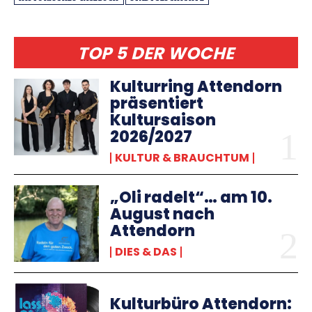
TOP 5 DER WOCHE
Kulturring Attendorn
präsentiert
Kultursaison
2026/2027
KULTUR & BRAUCHTUM
„Oli radelt“… am 10.
August nach
Attendorn
DIES & DAS
Kulturbüro Attendorn: