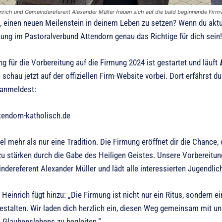
nrich und Gemeindereferent Alexander Müller freuen sich auf die bald beginnende Firm
t, einen neuen Meilenstein in deinem Leben zu setzen? Wenn du aktu
tung im Pastoralverbund Attendorn genau das Richtige für dich sein!
 für die Vorbereitung auf die Firmung 2024 ist gestartet und läuft
schau jetzt auf der offiziellen Firm-Website vorbei. Dort erfährst 
 anmeldest:
tendorn-katholisch.de
iel mehr als nur eine Tradition. Die Firmung eröffnet dir die Chanc
u stärken durch die Gabe des Heiligen Geistes. Unsere Vorbereitung
dereferent Alexander Müller und lädt alle interessierten Jugendlich
Heinrich fügt hinzu: „Die Firmung ist nicht nur ein Ritus, sondern
gestalten. Wir laden dich herzlich ein, diesen Weg gemeinsam mit u
 Glaubenslebens zu begleiten.“