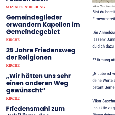
SOZIALES & BILDUNG
Vikar Sascha Hei
Bist du berei
Gemeindeglieder
Firmvorberei
erwandern Kapellen im
Gemeindegebiet
Die Anmeldung
lassen? Dann 
KIRCHE
du dich dazu
25 Jahre Friedensweg
der Religionen
?? firmung.at
KIRCHE
„Glaube ist v
„Wir hätten uns sehr
deine Werte z
einen anderen Weg
betont Gemein
gewünscht“
KIRCHE
Vikar Sascha 
Friedensmahl zum
ihn aktiv zu 
Phase deines