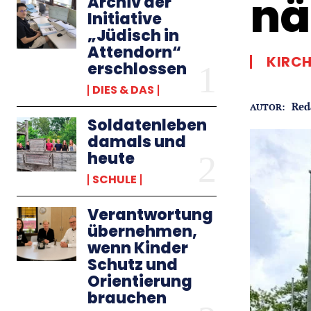
nä
Archiv der
Initiative
„Jüdisch in
Attendorn“
KIRCH
erschlossen
DIES & DAS
Red
AUTOR:
Soldatenleben
damals und
heute
SCHULE
Verantwortung
übernehmen,
wenn Kinder
Schutz und
Orientierung
brauchen