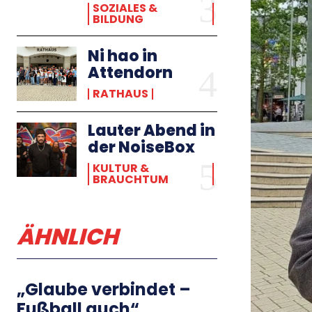
SOZIALES &
BILDUNG
Ni hao in
Attendorn
RATHAUS
Lauter Abend in
der NoiseBox
KULTUR &
BRAUCHTUM
ÄHNLICH
„Glaube verbindet –
Fußball auch“