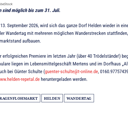
obeStock
sind möglich bis zum 31. Juli.
13. September 2026, wird sich das ganze Dorf Helden wieder in ein
aler Wandertag mit mehreren möglichen Wanderstrecken stattfinden,
hmarktstand aufbauen.
 erfolgreichen Premiere im letzten Jahr (über 40 Trödelstände!) be
lare liegen im Lebensmittelgeschäft Mertens und im Dorfhaus „Al
uch bei Günter Schulte (
guenter-schulte@t-online.de
, 0160.97757439
ww.helden-repetal.de
heruntergeladen werden.
RAGENFLOHMARKT
HELDEN
WANDERTAG