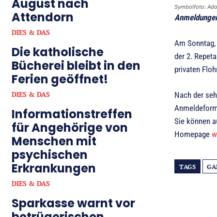
August nach
Symbolfoto: Ad
Attendorn
Anmeldungen 
DIES & DAS
Am Sonntag, 
Die katholische
der 2. Repet
Bücherei bleibt in den
privaten Flo
Ferien geöffnet!
DIES & DAS
Nach der sehr
Anmeldeformu
Informationstreffen
Sie können a
für Angehörige von
Homepage
w
Menschen mit
psychischen
Erkrankungen
TAGS
GA
DIES & DAS
Sparkasse warnt vor
betrügerischen