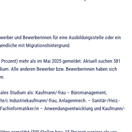
ewerber und Bewerberinnen für eine Ausbildungsstelle oder ein
endliche mit Migrationshintergrund.
Prozent) mehr als im Mai 2025 gemeldet. Aktuell suchen 581
dium. Alle anderen Bewerber bzw. Bewerberinnen haben sich
en.
uales Studium als: Kaufmann/-frau – Büromanagement,
e/r, Industriekaufmann/-frau, Anlagenmech. – Sanitär-/Heiz.-
n, Fachinformatiker/in – Anwendungsentwicklung und Kaufmann/-
ätze gemeldet (309 Stellen bzw. 15 Prozent weniger als vor