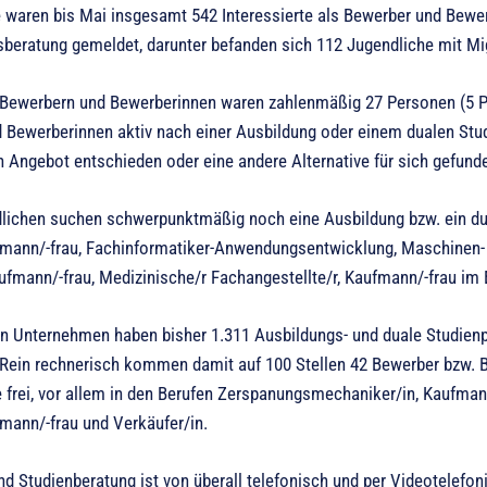
e waren bis Mai insgesamt 542 Interessierte als Bewerber und Bewer
fsberatung gemeldet, darunter befanden sich 112 Jugendliche mit Mi
Bewerbern und Bewerberinnen waren zahlenmäßig 27 Personen (5 Pr
 Bewerberinnen aktiv nach einer Ausbildung oder einem dualen Stu
in Angebot entschieden oder eine andere Alternative für sich gefund
lichen suchen schwerpunktmäßig noch eine Ausbildung bzw. ein d
fmann/-frau, Fachinformatiker-Anwendungsentwicklung, Maschinen- 
fmann/-frau, Medizinische/r Fachangestellte/r, Kaufmann/-frau im E
en Unternehmen haben bisher 1.311 Ausbildungs- und duale Studienpl
 Rein rechnerisch kommen damit auf 100 Stellen 42 Bewerber bzw. B
e frei, vor allem in den Berufen Zerspanungsmechaniker/in, Kaufman
fmann/-frau und Verkäufer/in.
nd Studienberatung ist von überall telefonisch und per Videotelefoni