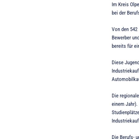
Im Kreis Olp
bei der Beru
Von den 542 
Bewerber und
bereits für e
Diese Jugend
Industriekau
Automobilkau
Die regional
einem Jahr).
Studienplätz
Industriekau
Die Berufs- u