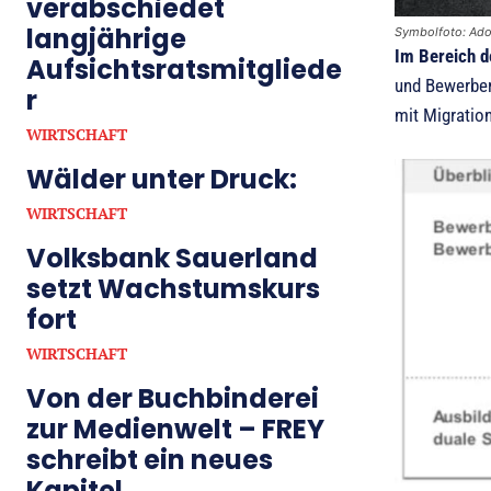
verabschiedet
langjährige
Symbolfoto: Ad
Im Bereich d
Aufsichtsratsmitgliede
und Bewerber
r
mit Migratio
WIRTSCHAFT
Wälder unter Druck:
WIRTSCHAFT
Volksbank Sauerland
setzt Wachstumskurs
fort
WIRTSCHAFT
Von der Buchbinderei
zur Medienwelt – FREY
schreibt ein neues
Kapitel