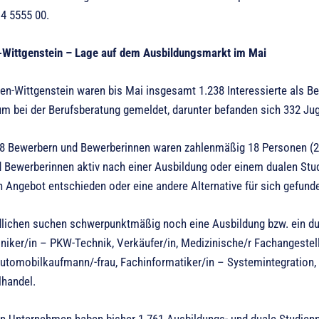
 4 5555 00.
-Wittgenstein – Lage auf dem Ausbildungsmarkt im Mai
gen-Wittgenstein waren bis Mai insgesamt 1.238 Interessierte als B
um bei der Berufsberatung gemeldet, darunter befanden sich 332 Jug
8 Bewerbern und Bewerberinnen waren zahlenmäßig 18 Personen (2 
 Bewerberinnen aktiv nach einer Ausbildung oder einem dualen Stu
in Angebot entschieden oder eine andere Alternative für sich gefund
lichen suchen schwerpunktmäßig noch eine Ausbildung bzw. ein d
niker/in – PKW-Technik, Verkäufer/in, Medizinische/r Fachangestellt
Automobilkaufmann/-frau, Fachinformatiker/in – Systemintegratio
lhandel.
en Unternehmen haben bisher 1.761 Ausbildungs- und duale Studienpl