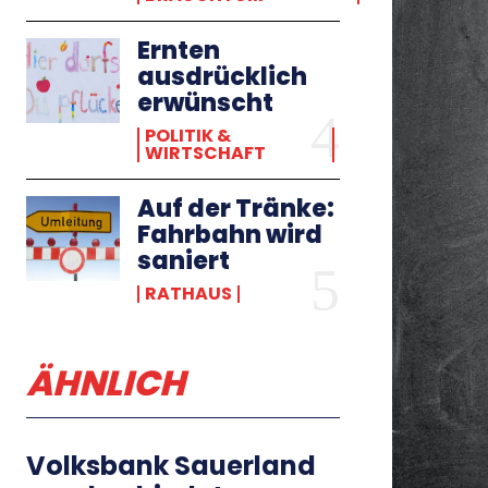
Ernten
ausdrücklich
erwünscht
POLITIK &
WIRTSCHAFT
Auf der Tränke:
Fahrbahn wird
saniert
RATHAUS
ÄHNLICH
Volksbank Sauerland