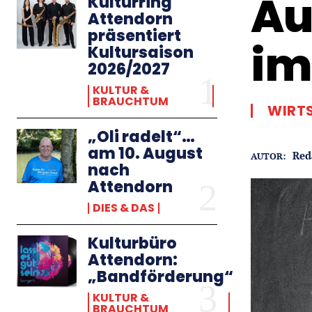
Au
Kulturring
Attendorn
präsentiert
im
Kultursaison
2026/2027
KULTUR &
BRAUCHTUM
WIRT
„Oli radelt“…
am 10. August
Red
AUTOR:
nach
Attendorn
DIES & DAS
Kulturbüro
Attendorn:
„Bandförderung“
KULTUR &
BRAUCHTUM