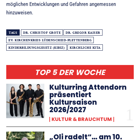
möglichen Entwicklungen und Gefahren angemessen
hinzuweisen.
TAGS
DR. CHRISTOF GROTE
DR. GREGOR KAISER
EV. KIRCHENKREIS LÜDENSCHEID-PLETTENBERG
KINDERBILDUNGSGESETZ (KIBIZ)
KIRCHLICHE KITA
TOP 5 DER WOCHE
Kulturring Attendorn
präsentiert
Kultursaison
2026/2027
KULTUR & BRAUCHTUM
„Oli radelt“… am 10.