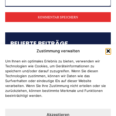
Kommentar:
BELIEBTE BEITRÄGE
Zustimmung verwalten
Kulturring Attendorn präsentiert
Kultursaison 2026/2027
Um Ihnen ein optimales Erlebnis zu bieten, verwenden wir
Technologien wie Cookies, um Geräteinformationen zu
speichern und/oder darauf zuzugreifen. Wenn Sie diesen
„Oli radelt“… am 10. August nach
Technologien zustimmen, können wir Daten wie das
Attendorn
Surfverhalten oder eindeutige IDs auf dieser Website
verarbeiten. Wenn Sie Ihre Zustimmung nicht erteilen oder sie
zurückziehen, können bestimmte Merkmale und Funktionen
Kulturbüro Attendorn:
beeinträchtigt werden.
„Bandförderung“
Ernten ausdrücklich erwünscht
Akzeptieren