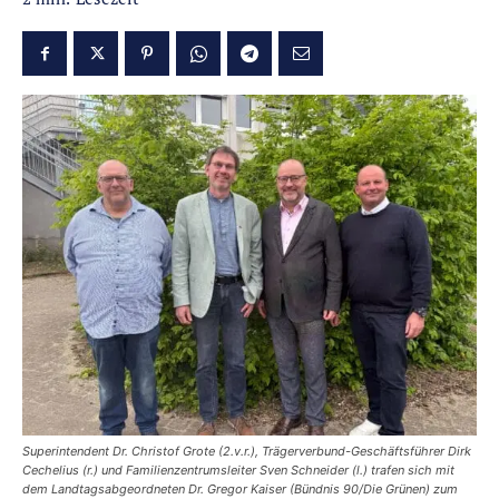
Superintendent Dr. Christof Grote (2.v.r.), Trägerverbund-Geschäftsführer Dirk
Cechelius (r.) und Familienzentrumsleiter Sven Schneider (l.) trafen sich mit
dem Landtagsabgeordneten Dr. Gregor Kaiser (Bündnis 90/Die Grünen) zum