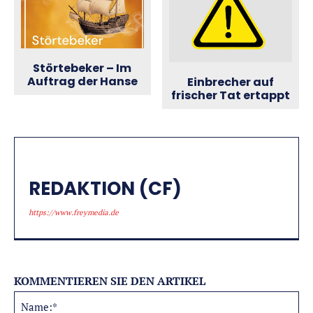
Störtebeker – Im
Auftrag der Hanse
Einbrecher auf
frischer Tat ertappt
REDAKTION (CF)
https://www.freymedia.de
KOMMENTIEREN SIE DEN ARTIKEL
Na
Alternative: