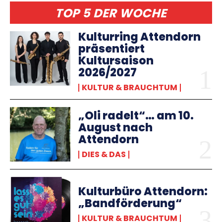
TOP 5 DER WOCHE
Kulturring Attendorn
präsentiert
Kultursaison
2026/2027
KULTUR & BRAUCHTUM
„Oli radelt“… am 10.
August nach
Attendorn
DIES & DAS
Kulturbüro Attendorn:
„Bandförderung“
KULTUR & BRAUCHTUM