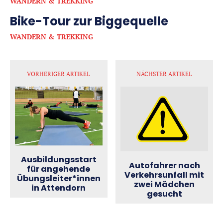
WANDERN & TREKKING
Bike-Tour zur Biggequelle
WANDERN & TREKKING
VORHERIGER ARTIKEL
NÄCHSTER ARTIKEL
Ausbildungsstart
Autofahrer nach
für angehende
Verkehrsunfall mit
Übungsleiter*innen
zwei Mädchen
in Attendorn
gesucht