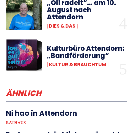
„Oli radelt“… am 10.
August nach
Attendorn
DIES & DAS
Kulturbüro Attendorn:
„Bandförderung“
KULTUR & BRAUCHTUM
ÄHNLICH
Ni hao in Attendorn
RATHAUS