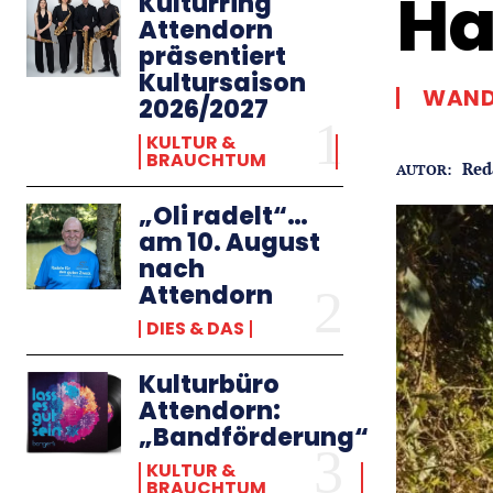
Ha
Kulturring
Attendorn
präsentiert
Kultursaison
WAND
2026/2027
KULTUR &
BRAUCHTUM
Red
AUTOR:
„Oli radelt“…
am 10. August
nach
Attendorn
DIES & DAS
Kulturbüro
Attendorn:
„Bandförderung“
KULTUR &
BRAUCHTUM