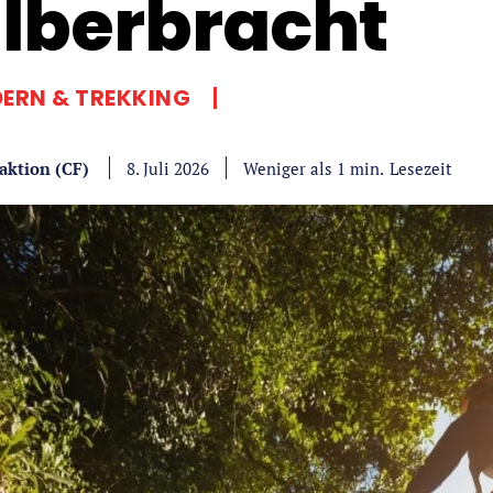
lberbracht
ERN & TREKKING
aktion (CF)
Lesezeit
Weniger als 1
min.
8. Juli 2026