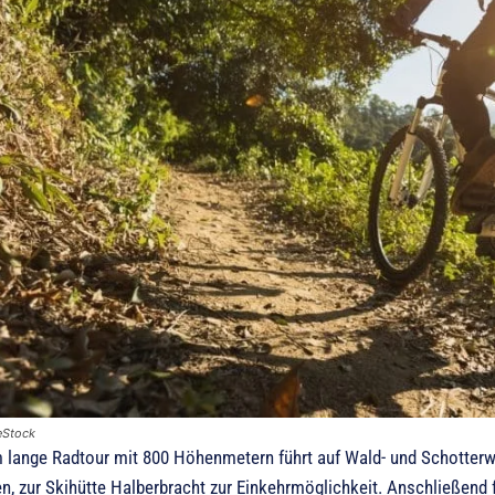
eStock
m lange Radtour mit 800 Höhenmetern führt auf Wald- und Schotter
n, zur Skihütte Halberbracht zur Einkehrmöglichkeit. Anschließend 