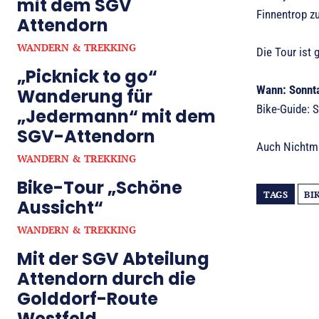
mit dem SGV
Finnentrop z
Attendorn
WANDERN & TREKKING
Die Tour ist
„Picknick to go“
Wann: Sonnta
Wanderung für
Bike-Guide: 
„Jedermann“ mit dem
SGV-Attendorn
Auch Nichtmi
WANDERN & TREKKING
Bike-Tour „Schöne
TAGS
BI
Aussicht“
WANDERN & TREKKING
Mit der SGV Abteilung
Attendorn durch die
Golddorf-Route
Westfeld