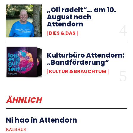
„Oli radelt“… am 10.
August nach
Attendorn
DIES & DAS
Kulturbüro Attendorn:
„Bandförderung“
KULTUR & BRAUCHTUM
ÄHNLICH
Ni hao in Attendorn
RATHAUS