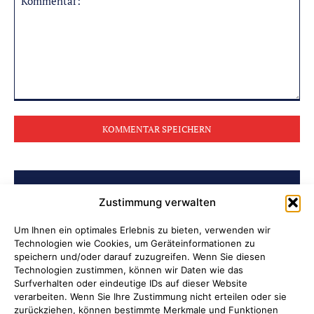
Kommentar:
BELIEBTE BEITRÄGE
Zustimmung verwalten
Ni hao in Attendorn
Um Ihnen ein optimales Erlebnis zu bieten, verwenden wir
Technologien wie Cookies, um Geräteinformationen zu
speichern und/oder darauf zuzugreifen. Wenn Sie diesen
Lauter Abend in der NoiseBox
Technologien zustimmen, können wir Daten wie das
Surfverhalten oder eindeutige IDs auf dieser Website
Kulturring Attendorn präsentiert
verarbeiten. Wenn Sie Ihre Zustimmung nicht erteilen oder sie
zurückziehen, können bestimmte Merkmale und Funktionen