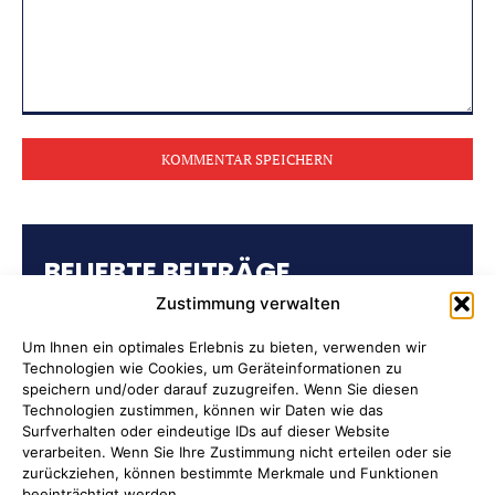
Kommentar:
BELIEBTE BEITRÄGE
Zustimmung verwalten
Kulturring Attendorn präsentiert
Kultursaison 2026/2027
Um Ihnen ein optimales Erlebnis zu bieten, verwenden wir
Technologien wie Cookies, um Geräteinformationen zu
speichern und/oder darauf zuzugreifen. Wenn Sie diesen
„Oli radelt“… am 10. August nach
Technologien zustimmen, können wir Daten wie das
Attendorn
Surfverhalten oder eindeutige IDs auf dieser Website
verarbeiten. Wenn Sie Ihre Zustimmung nicht erteilen oder sie
zurückziehen, können bestimmte Merkmale und Funktionen
Kulturbüro Attendorn:
beeinträchtigt werden.