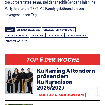
top vorbereitetes Team. Bei der anschließenden Finishline-
Party feierte die TRI-TIME Family gebührend diesen
unvergesslichen Tag.
TAGS
ASTRID HELLNER
CHALLENGE ROTH 2026
FRANK SCHULTE
TRI-TIME
TRIATHLON
TV ATTENDORN
ULRICH ARNING
TOP 5 DER WOCHE
Kulturring Attendorn
präsentiert
Kultursaison
2026/2027
KULTUR & BRAUCHTUM