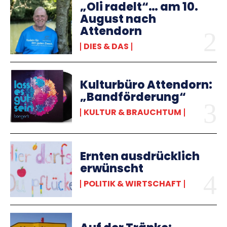
„Oli radelt“… am 10.
August nach
Attendorn
DIES & DAS
Kulturbüro Attendorn:
„Bandförderung“
KULTUR & BRAUCHTUM
Ernten ausdrücklich
erwünscht
POLITIK & WIRTSCHAFT