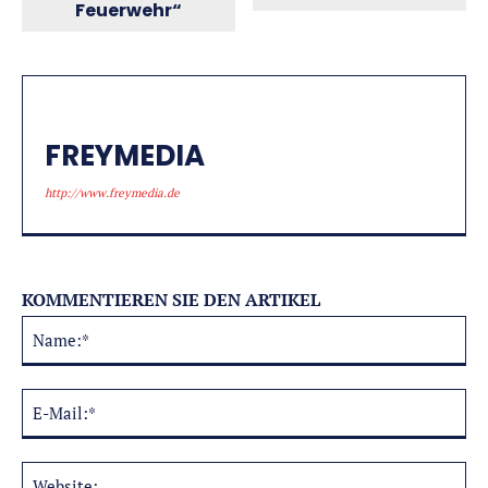
Feuerwehr“
FREYMEDIA
http://www.freymedia.de
KOMMENTIEREN SIE DEN ARTIKEL
Na
Alternative:
E-
Mai
Web