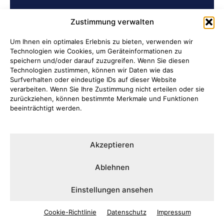
BELIEBTE BEITRÄGE
Zustimmung verwalten
Archiv der Initiative „Jüdisch in
Um Ihnen ein optimales Erlebnis zu bieten, verwenden wir
Technologien wie Cookies, um Geräteinformationen zu
Attendorn“ erschlossen
speichern und/oder darauf zuzugreifen. Wenn Sie diesen
Technologien zustimmen, können wir Daten wie das
Soldatenleben damals und heute
Surfverhalten oder eindeutige IDs auf dieser Website
verarbeiten. Wenn Sie Ihre Zustimmung nicht erteilen oder sie
zurückziehen, können bestimmte Merkmale und Funktionen
Verantwortung übernehmen, wenn
beeinträchtigt werden.
Kinder Schutz und Orientierung
brauchen
Akzeptieren
Ni hao in Attendorn
Ablehnen
Lauter Abend in der NoiseBox
Einstellungen ansehen
Cookie-Richtlinie
Datenschutz
Impressum