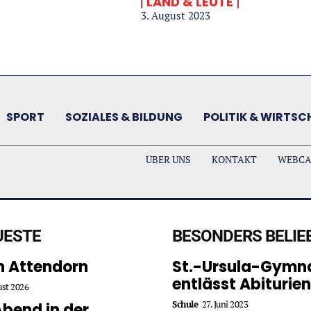
LAND & LEUTE
3. August 2023
SPORT
SOZIALES & BILDUNG
POLITIK & WIRTSC
ÜBER UNS
KONTAKT
WEBC
UESTE
BESONDERS BELIE
in Attendorn
St.-Ursula-Gymn
entlässt Abiturien
ust 2026
Schule
27. Juni 2023
Abend in der