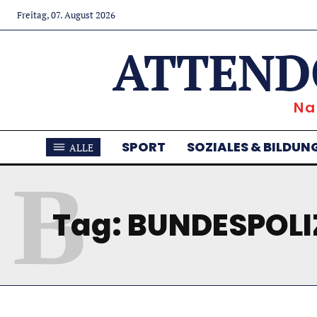
Freitag, 07. August 2026
ATTEND
Na
SPORT
SOZIALES & BILDUN
ALLE
B
Tag:
BUNDESPOLI