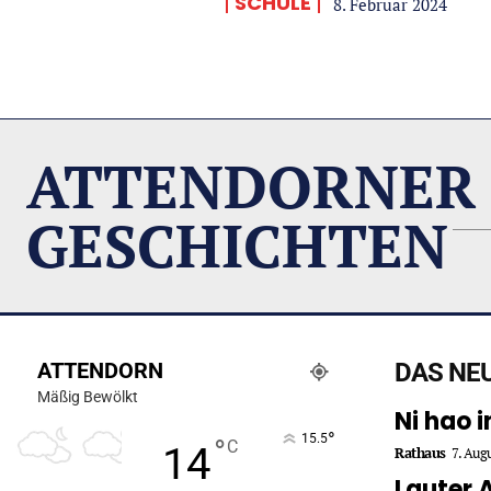
SCHULE
8. Februar 2024
ATTENDORNER
GESCHICHTEN
ATTENDORN
DAS NE
Mäßig Bewölkt
Ni hao 
°
15.5
°
C
14
Rathaus
7. Aug
Lauter 