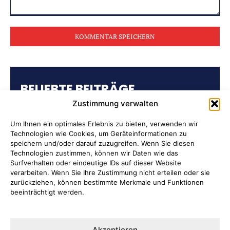
Kommentar:
BELIEBTE BEITRÄGE
Zustimmung verwalten
Kulturring Attendorn präsentiert
Kultursaison 2026/2027
Um Ihnen ein optimales Erlebnis zu bieten, verwenden wir
Technologien wie Cookies, um Geräteinformationen zu
speichern und/oder darauf zuzugreifen. Wenn Sie diesen
„Oli radelt“… am 10. August nach
Technologien zustimmen, können wir Daten wie das
Attendorn
Surfverhalten oder eindeutige IDs auf dieser Website
verarbeiten. Wenn Sie Ihre Zustimmung nicht erteilen oder sie
zurückziehen, können bestimmte Merkmale und Funktionen
Kulturbüro Attendorn:
beeinträchtigt werden.
„Bandförderung“
Ernten ausdrücklich erwünscht
Akzeptieren