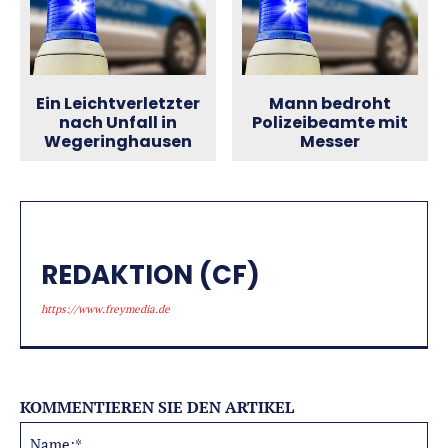
Ein Leichtverletzter
Mann bedroht
nach Unfall in
Polizeibeamte mit
Wegeringhausen
Messer
REDAKTION (CF)
https://www.freymedia.de
KOMMENTIEREN SIE DEN ARTIKEL
Na
Alternative: