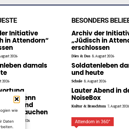
UESTE
BESONDERS BELIE
er Initiative
Archiv der Initiati
h in Attendorn“
„Jüdisch in Atten
ssen
erschlossen
August 2026
Dies & Das
8. August 2026
enleben damals
Soldatenleben d
te
und heute
t 2026
Schule
8. August 2026
wortung
Lauter Abend in d
hmen, wenn
NoiseBox
Schutz und
Kultur & Brauchtum
7. August 202
erung brauchen
logien wie
dung
8. August 2026
Attendorn in 360°
ir Daten
rbeiten.