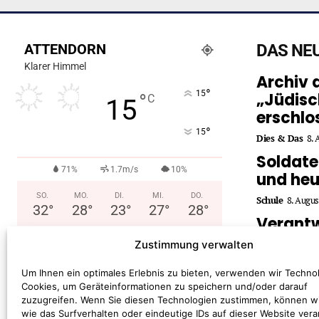
ATTENDORN
DAS NE
Klarer Himmel
Archiv d
°
15
„Jüdisc
°
C
15
erschlo
°
15
Dies & Das
8. 
Soldat
71%
1.7m/s
10%
und heu
SO.
MO.
DI.
MI.
DO.
Schule
8. Augus
32
°
28
°
23
°
27
°
28
°
Verant
überne
Zustimmung verwalten
Kinder 
Orienti
Um Ihnen ein optimales Erlebnis zu bieten, verwenden wir Techno
Cookies, um Geräteinformationen zu speichern und/oder darauf
Soziales & Bil
zuzugreifen. Wenn Sie diesen Technologien zustimmen, können w
wie das Surfverhalten oder eindeutige IDs auf dieser Website vera