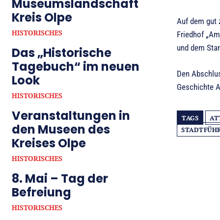
Museumslandschaft
Kreis Olpe
Auf dem gut 
HISTORISCHES
Friedhof „Am 
und dem Stan
Das „Historische
Tagebuch“ im neuen
Den Abschluss
Look
Geschichte A
HISTORISCHES
Veranstaltungen in
TAGS
AT
den Museen des
STADTFÜH
Kreises Olpe
HISTORISCHES
8. Mai – Tag der
Befreiung
HISTORISCHES