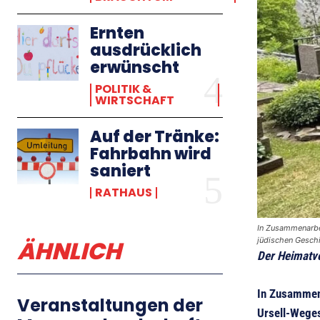
Ernten
ausdrücklich
erwünscht
POLITIK &
WIRTSCHAFT
Auf der Tränke:
Fahrbahn wird
saniert
RATHAUS
In Zusammenarbei
ÄHNLICH
jüdischen Geschi
Der Heimatve
In Zusammena
Veranstaltungen der
Ursell-Weges