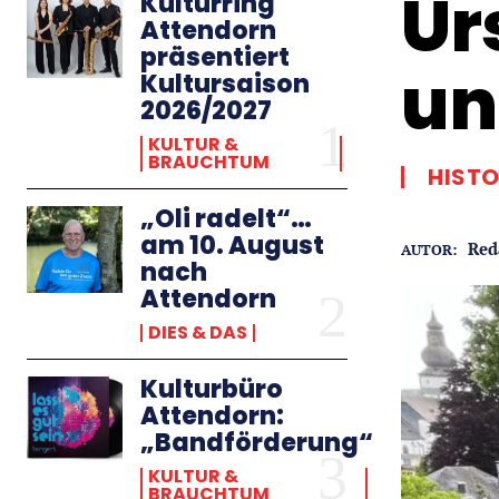
Ur
Kulturring
Attendorn
präsentiert
un
Kultursaison
2026/2027
KULTUR &
BRAUCHTUM
HISTO
„Oli radelt“…
am 10. August
Red
AUTOR:
nach
Attendorn
DIES & DAS
Kulturbüro
Attendorn:
„Bandförderung“
KULTUR &
BRAUCHTUM