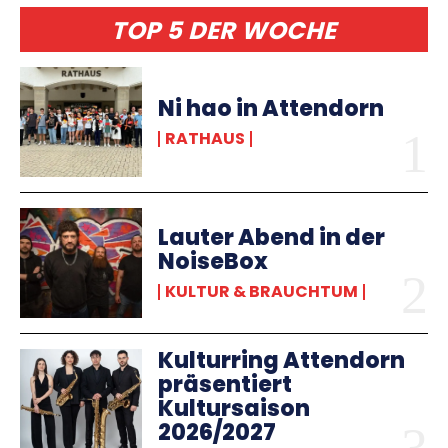
TOP 5 DER WOCHE
Ni hao in Attendorn
RATHAUS
Lauter Abend in der
NoiseBox
KULTUR & BRAUCHTUM
Kulturring Attendorn
präsentiert
Kultursaison
2026/2027