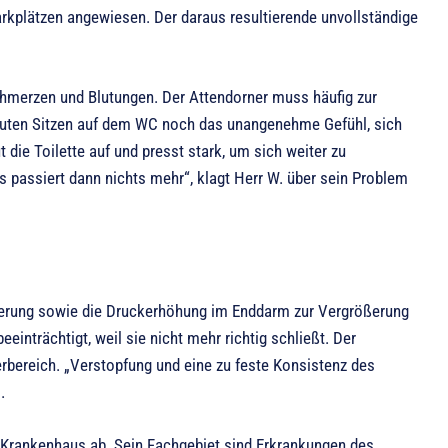
arkplätzen angewiesen. Der daraus resultierende unvollständige
Schmerzen und Blutungen. Der Attendorner muss häufig zur
Minuten Sitzen auf dem WC noch das unangenehme Gefühl, sich
 die Toilette auf und presst stark, um sich weiter zu
 passiert dann nichts mehr“, klagt Herr W. über sein Problem
eerung sowie die Druckerhöhung im Enddarm zur Vergrößerung
inträchtigt, weil sie nicht mehr richtig schließt. Der
erbereich. „Verstopfung und eine zu feste Konsistenz des
.
 Krankenhaus ab. Sein Fachgebiet sind Erkrankungen des