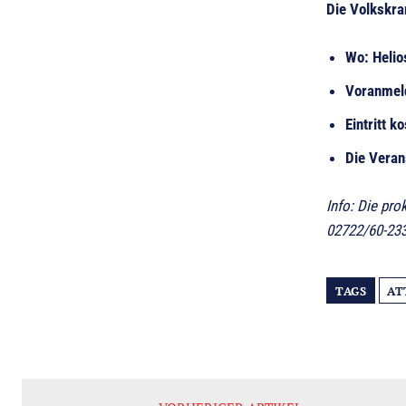
Die Volkskra
Wo: Helio
Voranmel
Eintritt k
Die Veran
Info: Die pr
02722/60-233
TAGS
AT