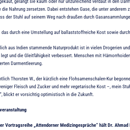
gekaut, gelangt sie kaum oder nur unzureichend verdaut in den Darm
ie die Nahrung zersetzen. Dabei entstehen Gase, die unter andere
ass der Stuhl auf seinem Weg nach draußen durch Gasansammlungen
ch das durch eine Umstellung auf ballaststoffreiche Kost sowie dur
ich aus Indien stammende Naturprodukt ist in vielen Drogerien und 
 legt und die Gleitfähigkeit verbessert. Menschen mit Hämorrhoiden,
terten Darmentleerung.
ntlich Thorsten W., der kürzlich eine Flohsamenschalen-Kur begonne
weniger Fleisch und Zucker und mehr vegetarische Kost –, mein Stu
, blickt er vorsichtig optimistisch in die Zukunft.
veranstaltung
r Vortragsreihe „Attendorner Medizingespräche“ hält Dr. Ahmad F