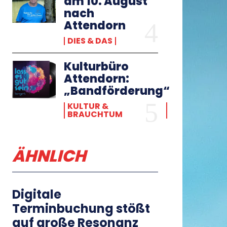
am 10. August
nach
Attendorn
DIES & DAS
Kulturbüro
Attendorn:
„Bandförderung“
KULTUR &
BRAUCHTUM
ÄHNLICH
Digitale
Terminbuchung stößt
auf große Resonanz