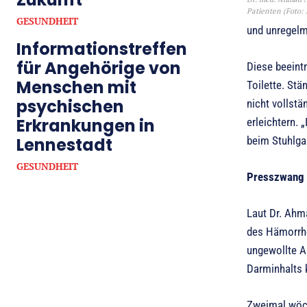
Patienten (Foto: 
GESUNDHEIT
und unregel
Informationstreffen
für Angehörige von
Diese beeint
Menschen mit
Toilette. St
psychischen
nicht vollstä
Erkrankungen in
erleichtern.
Lennestadt
beim Stuhlga
GESUNDHEIT
Presszwang 
Laut Dr. Ahm
des Hämorrhoi
ungewollte A
Darminhalts 
Zweimal wöch