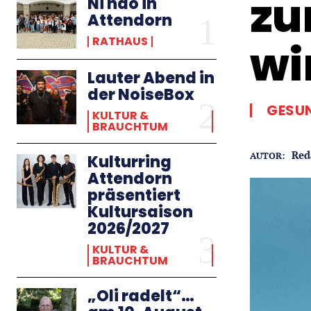
zu
Ni hao in
Attendorn
RATHAUS
wi
Lauter Abend in
der NoiseBox
GESU
KULTUR &
BRAUCHTUM
Red
AUTOR:
Kulturring
Attendorn
präsentiert
Kultursaison
2026/2027
KULTUR &
BRAUCHTUM
„Oli radelt“…