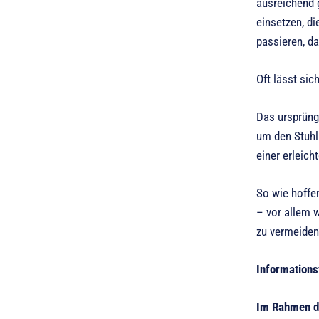
ausreichend 
einsetzen, d
passieren, d
Oft lässt si
Das ursprüngl
um den Stuhl
einer erleich
So wie hoffe
– vor allem 
zu vermeiden“
Informations
Im Rahmen de