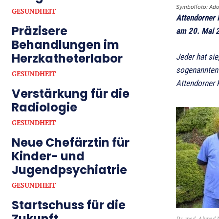
Symbolfoto: Ad
GESUNDHEIT
Attendorner 
Präzisere
am 20. Mai 2
Behandlungen im
Herzkatheterlabor
Jeder hat sie
sogenannten 
GESUNDHEIT
Attendorner 
Verstärkung für die
Radiologie
GESUNDHEIT
Neue Chefärztin für
Kinder- und
Jugendpsychiatrie
GESUNDHEIT
Startschuss für die
Zukunft
Dr. med. Ahmad N