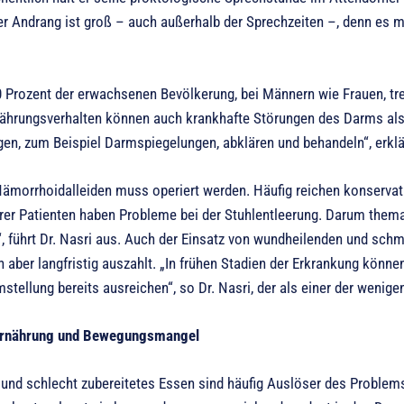
r Andrang ist groß – auch außerhalb der Sprechzeiten –, denn es ma
70 Prozent der erwachsenen Bevölkerung, bei Männern wie Frauen, t
ährungsverhalten können auch krankhafte Störungen des Darms als 
en, zum Beispiel Darmspiegelungen, abklären und behandeln“, erklär
Hämorrhoidalleiden muss operiert werden. Häufig reichen konser
rer Patienten haben Probleme bei der Stuhlentleerung. Darum them
“, führt Dr. Nasri aus. Auch der Einsatz von wundheilenden und sch
ch aber langfristig auszahlt. „In frühen Stadien der Erkrankung könn
tellung bereits ausreichen“, so Dr. Nasri, der als einer der wenige
rnährung und Bewegungsmangel
 und schlecht zubereitetes Essen sind häufig Auslöser des Problem