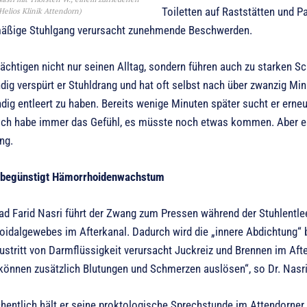
Toiletten auf Raststätten und P
Helios Klinik Attendorn)
mäßige Stuhlgang verursacht zunehmende Beschwerden.
rächtigen nicht nur seinen Alltag, sondern führen auch zu starken 
ändig verspürt er Stuhldrang und hat oft selbst nach über zwanzig 
ndig entleert zu haben. Bereits wenige Minuten später sucht er erneut
 „Ich habe immer das Gefühl, es müsste noch etwas kommen. Aber es
ng.
begünstigt Hämorrhoidenwachstum
ad Farid Nasri führt der Zwang zum Pressen während der Stuhlentl
dalgewebes im Afterkanal. Dadurch wird die „innere Abdichtung“ bee
ustritt von Darmflüssigkeit verursacht Juckreiz und Brennen im Aft
können zusätzlich Blutungen und Schmerzen auslösen“, so Dr. Nasri
entlich hält er seine proktologische Sprechstunde im Attendorner