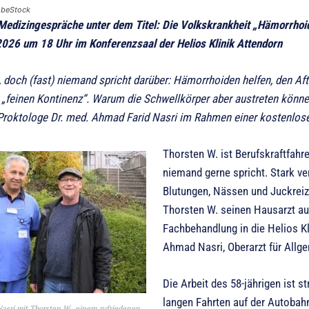
obeStock
Medizingespräche unter dem Titel: Die Volkskrankheit „Hämorrhoid
026 um 18 Uhr im Konferenzsaal der Helios Klinik Attendorn
, doch (fast) niemand spricht darüber: Hämorrhoiden helfen, den Aft
„feinen Kontinenz“. Warum die Schwellkörper aber austreten könne
Proktologe Dr. med. Ahmad Farid Nasri im Rahmen einer kostenlose
Thorsten W. ist Berufskraftfahr
niemand gerne spricht. Stark v
Blutungen, Nässen und Juckreiz
Thorsten W. seinen Hausarzt auf
Fachbehandlung in die Helios Kl
Ahmad Nasri, Oberarzt für Allge
Die Arbeit des 58-jährigen ist 
langen Fahrten auf der Autobahn 
asri mit Thorsten W., einem zufriedenen