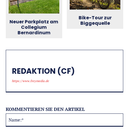
Bike-Tour zur
Neuer Parkplatz am
Biggequelle
Collegium
Bernardinum
REDAKTION (CF)
https://www.freymedia.de
KOMMENTIEREN SIE DEN ARTIKEL
Na
Alternative: