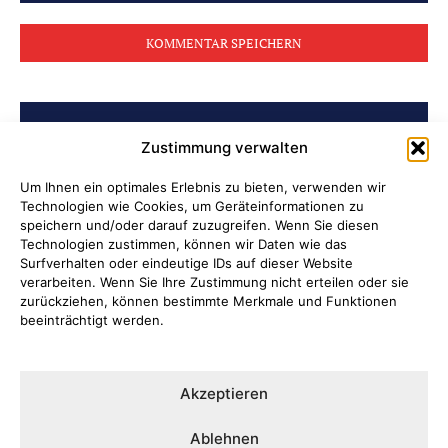
Kommentar:
BELIEBTE BEITRÄGE
Zustimmung verwalten
Archiv der Initiative „Jüdisch in
Um Ihnen ein optimales Erlebnis zu bieten, verwenden wir
Technologien wie Cookies, um Geräteinformationen zu
Attendorn“ erschlossen
speichern und/oder darauf zuzugreifen. Wenn Sie diesen
Technologien zustimmen, können wir Daten wie das
Soldatenleben damals und heute
Surfverhalten oder eindeutige IDs auf dieser Website
verarbeiten. Wenn Sie Ihre Zustimmung nicht erteilen oder sie
zurückziehen, können bestimmte Merkmale und Funktionen
Verantwortung übernehmen, wenn
beeinträchtigt werden.
Kinder Schutz und Orientierung
brauchen
Akzeptieren
Ni hao in Attendorn
Ablehnen