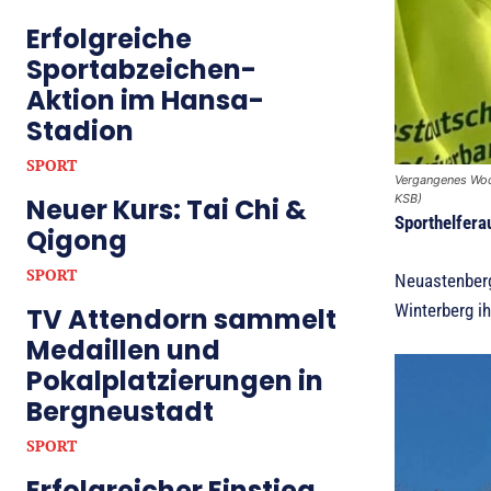
Erfolgreiche
Sportabzeichen-
Aktion im Hansa-
Stadion
SPORT
Vergangenes Woch
KSB)
Neuer Kurs: Tai Chi &
Sporthelfera
Qigong
SPORT
Neuastenberg
Winterberg ih
TV Attendorn sammelt
Medaillen und
Pokalplatzierungen in
Bergneustadt
SPORT
Erfolgreicher Einstieg