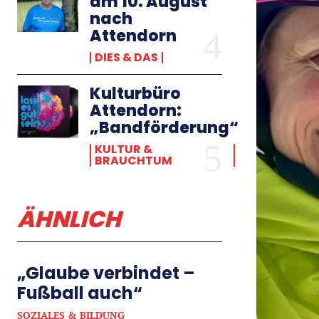
am 10. August
nach
Attendorn
DIES & DAS
Kulturbüro
Attendorn:
„Bandförderung“
KULTUR &
BRAUCHTUM
ÄHNLICH
„Glaube verbindet –
Fußball auch“
SOZIALES & BILDUNG