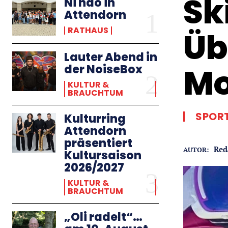
Sk
Ni hao in
Attendorn
RATHAUS
Üb
Lauter Abend in
Mo
der NoiseBox
KULTUR &
BRAUCHTUM
SPOR
Kulturring
Attendorn
präsentiert
Red
AUTOR:
Kultursaison
2026/2027
KULTUR &
BRAUCHTUM
„Oli radelt“…