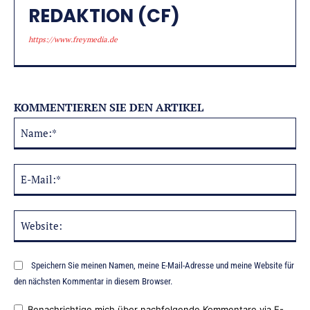
REDAKTION (CF)
https://www.freymedia.de
KOMMENTIEREN SIE DEN ARTIKEL
Na
Alternative:
E-
Mai
Web
Speichern Sie meinen Namen, meine E-Mail-Adresse und meine Website für
den nächsten Kommentar in diesem Browser.
Benachrichtige mich über nachfolgende Kommentare via E-