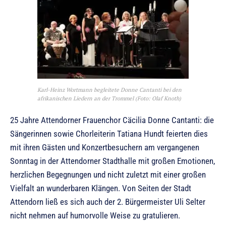
Karl-Heinz Wortmann begleitete Donne Cantanti bei den
afrikanischen Liedern an der Trommel (Foto: Olaf Knoth)
25 Jahre Attendorner Frauenchor Cäcilia Donne Cantanti: die
Sängerinnen sowie Chorleiterin Tatiana Hundt feierten dies
mit ihren Gästen und Konzertbesuchern am vergangenen
Sonntag in der Attendorner Stadthalle mit großen Emotionen,
herzlichen Begegnungen und nicht zuletzt mit einer großen
Vielfalt an wunderbaren Klängen. Von Seiten der Stadt
Attendorn ließ es sich auch der 2. Bürgermeister Uli Selter
nicht nehmen auf humorvolle Weise zu gratulieren.