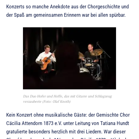
Konzerts so manche Anekdote aus der Chorgeschichte und
der Spaß am gemeinsamen Erinnern war bei allen spürbar.
Das Duo Hofer und Hoffe, das mit Gitarre und Schlagzeug
verzauberte (Foto: Olaf Knoth)
Kein Konzert ohne musikalische Gäste: der Gemischte Chor
Cäcilia Attendorn 1873 e.V. unter Leitung von Tatiana Hundt
gratulierte besonders herzlich mit drei Liedern. War dieser