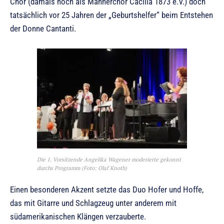
Chor (damals noch als Männerchor Cäcilia 1873 e.V.) doch
tatsächlich vor 25 Jahren der „Geburtshelfer“ beim Entstehen
der Donne Cantanti.
Die 1. Vorsitzende Angelika Wagener moderierte gekonnt
durchs Programm (Foto: Olaf Knoth)
Einen besonderen Akzent setzte das Duo Hofer und Hoffe,
das mit Gitarre und Schlagzeug unter anderem mit
südamerikanischen Klängen verzauberte.