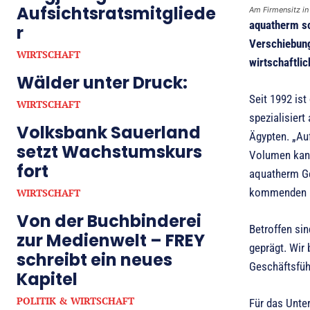
Aufsichtsratsmitgliede
Am Firmensitz in
aquatherm sc
r
Verschiebung
WIRTSCHAFT
wirtschaftli
Wälder unter Druck:
Seit 1992 is
WIRTSCHAFT
spezialisiert
Volksbank Sauerland
Ägypten. „Au
setzt Wachstumskurs
Volumen kann
fort
aquatherm Ge
kommenden Mo
WIRTSCHAFT
Von der Buchbinderei
Betroffen sin
zur Medienwelt – FREY
geprägt. Wir 
schreibt ein neues
Geschäftsfüh
Kapitel
POLITIK & WIRTSCHAFT
Für das Unte