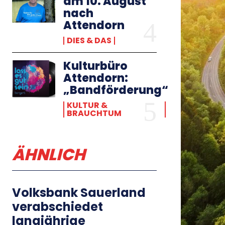
am 10. August
nach
Attendorn
DIES & DAS
Kulturbüro
Attendorn:
„Bandförderung“
KULTUR &
BRAUCHTUM
ÄHNLICH
Volksbank Sauerland
verabschiedet
langjährige