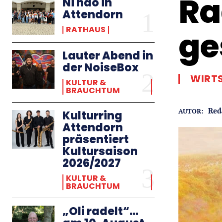
Ra
Ni hao in
Attendorn
RATHAUS
ge
Lauter Abend in
der NoiseBox
WIRT
KULTUR &
BRAUCHTUM
Red
AUTOR:
Kulturring
Attendorn
präsentiert
Kultursaison
2026/2027
KULTUR &
BRAUCHTUM
„Oli radelt“…