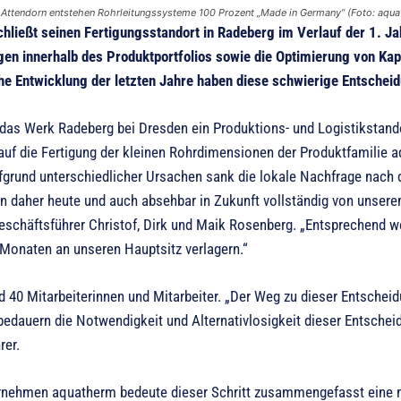
 Attendorn entstehen Rohrleitungssysteme 100 Prozent „Made in Germany“ (Foto: aqu
hließt seinen Fertigungsstandort in Radeberg im Verlauf der 1. J
en innerhalb des Produktportfolios sowie die Optimierung von Kapa
che Entwicklung der letzten Jahre haben diese schwierige Entschei
t das Werk Radeberg bei Dresden ein Produktions- und Logistikstand
 auf die Fertigung der kleinen Rohrdimensionen der Produktfamilie a
fgrund unterschiedlicher Ursachen sank die lokale Nachfrage nach 
 daher heute und auch absehbar in Zukunft vollständig von unsere
schäftsführer Christof, Dirk und Maik Rosenberg. „Entsprechend we
naten an unseren Hauptsitz verlagern.“
d 40 Mitarbeiterinnen und Mitarbeiter. „Der Weg zu dieser Entschei
bedauern die Notwendigkeit und Alternativlosigkeit dieser Entscheid
rer.
rnehmen aquatherm bedeute dieser Schritt zusammengefasst eine na