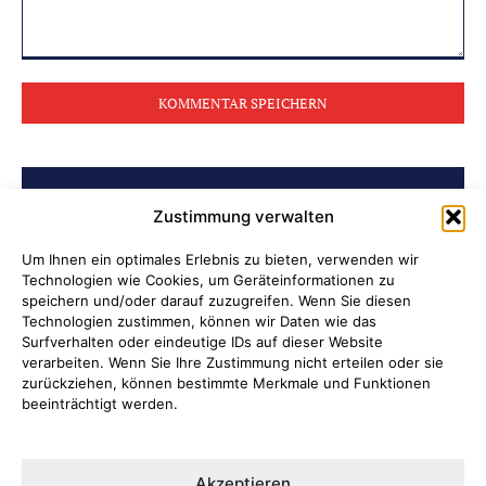
Kommentar:
BELIEBTE BEITRÄGE
Zustimmung verwalten
Archiv der Initiative „Jüdisch in
Um Ihnen ein optimales Erlebnis zu bieten, verwenden wir
Technologien wie Cookies, um Geräteinformationen zu
Attendorn“ erschlossen
speichern und/oder darauf zuzugreifen. Wenn Sie diesen
Technologien zustimmen, können wir Daten wie das
Soldatenleben damals und heute
Surfverhalten oder eindeutige IDs auf dieser Website
verarbeiten. Wenn Sie Ihre Zustimmung nicht erteilen oder sie
zurückziehen, können bestimmte Merkmale und Funktionen
Verantwortung übernehmen, wenn
beeinträchtigt werden.
Kinder Schutz und Orientierung
brauchen
Akzeptieren