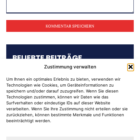
Kommentar:
BELIEBTE BEITRÄGE
Zustimmung verwalten
Kulturring Attendorn präsentiert
Kultursaison 2026/2027
Um Ihnen ein optimales Erlebnis zu bieten, verwenden wir
Technologien wie Cookies, um Geräteinformationen zu
speichern und/oder darauf zuzugreifen. Wenn Sie diesen
„Oli radelt“… am 10. August nach
Technologien zustimmen, können wir Daten wie das
Attendorn
Surfverhalten oder eindeutige IDs auf dieser Website
verarbeiten. Wenn Sie Ihre Zustimmung nicht erteilen oder sie
zurückziehen, können bestimmte Merkmale und Funktionen
Kulturbüro Attendorn:
beeinträchtigt werden.
„Bandförderung“
Ernten ausdrücklich erwünscht