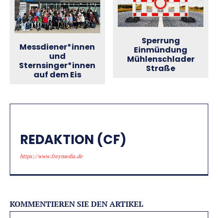
Sperrung
Messdiener*innen
Einmündung
und
Mühlenschlader
Sternsinger*innen
Straße
auf dem Eis
REDAKTION (CF)
https://www.freymedia.de
KOMMENTIEREN SIE DEN ARTIKEL
Na
Alternative: