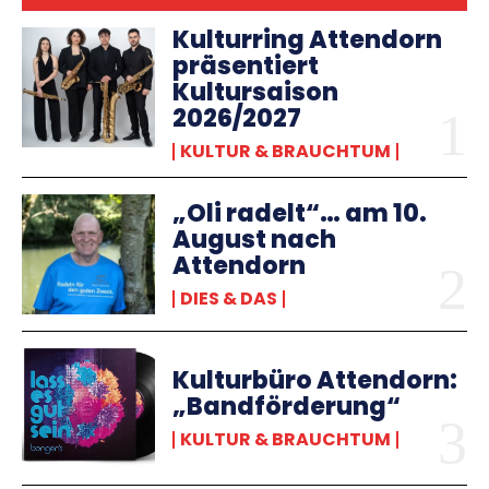
Kulturring Attendorn
präsentiert
Kultursaison
2026/2027
KULTUR & BRAUCHTUM
„Oli radelt“… am 10.
August nach
Attendorn
DIES & DAS
Kulturbüro Attendorn:
„Bandförderung“
KULTUR & BRAUCHTUM