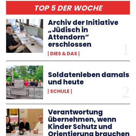
TOP 5 DER WOCHE
Archiv der Initiative
„Jüdisch in
Attendorn“
erschlossen
DIES & DAS
Soldatenleben damals
und heute
SCHULE
Verantwortung
übernehmen, wenn
Kinder Schutz und
Orientierung brauchen