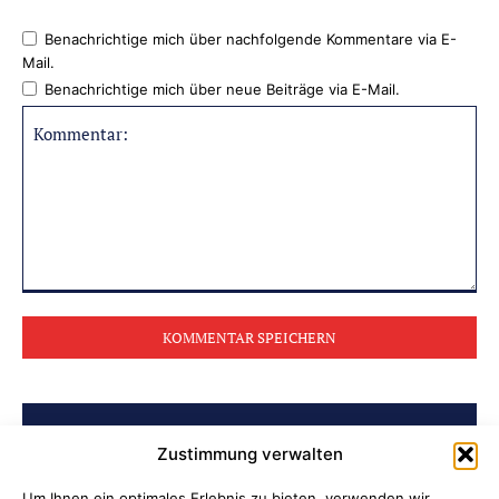
Benachrichtige mich über nachfolgende Kommentare via E-
Mail.
Benachrichtige mich über neue Beiträge via E-Mail.
Kommentar:
BELIEBTE BEITRÄGE
Zustimmung verwalten
Um Ihnen ein optimales Erlebnis zu bieten, verwenden wir