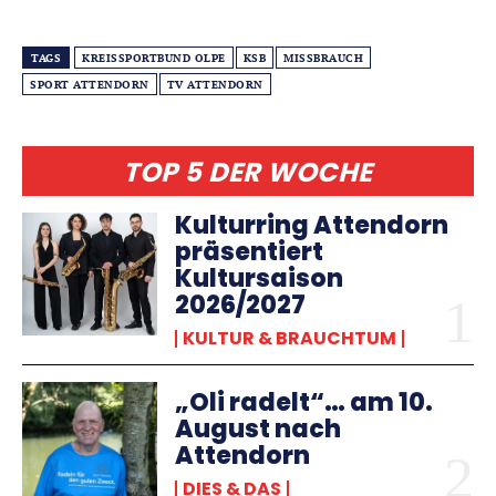
TAGS
KREISSPORTBUND OLPE
KSB
MISSBRAUCH
SPORT ATTENDORN
TV ATTENDORN
TOP 5 DER WOCHE
Kulturring Attendorn
präsentiert
Kultursaison
2026/2027
KULTUR & BRAUCHTUM
„Oli radelt“… am 10.
August nach
Attendorn
DIES & DAS