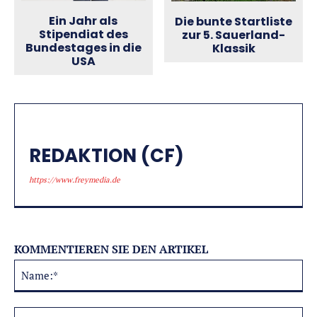
Ein Jahr als
Die bunte Startliste
Stipendiat des
zur 5. Sauerland-
Bundestages in die
Klassik
USA
REDAKTION (CF)
https://www.freymedia.de
KOMMENTIEREN SIE DEN ARTIKEL
Na
Alternative:
E-