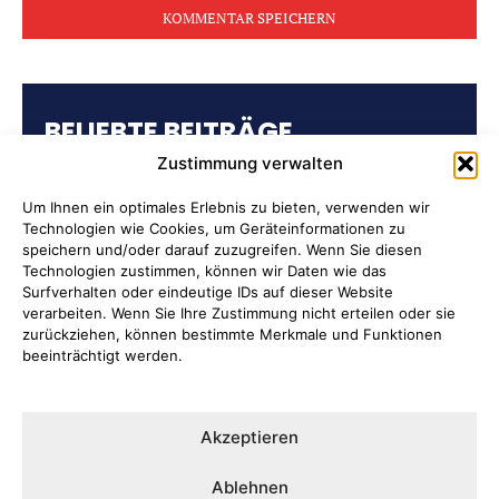
BELIEBTE BEITRÄGE
Zustimmung verwalten
Kulturring Attendorn präsentiert
Kultursaison 2026/2027
Um Ihnen ein optimales Erlebnis zu bieten, verwenden wir
Technologien wie Cookies, um Geräteinformationen zu
speichern und/oder darauf zuzugreifen. Wenn Sie diesen
„Oli radelt“… am 10. August nach
Technologien zustimmen, können wir Daten wie das
Attendorn
Surfverhalten oder eindeutige IDs auf dieser Website
verarbeiten. Wenn Sie Ihre Zustimmung nicht erteilen oder sie
zurückziehen, können bestimmte Merkmale und Funktionen
Kulturbüro Attendorn:
beeinträchtigt werden.
„Bandförderung“
Ernten ausdrücklich erwünscht
Akzeptieren
Auf der Tränke: Fahrbahn wird
Ablehnen