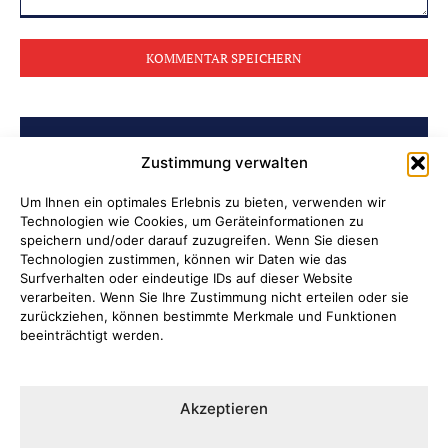
Kommentar:
BELIEBTE BEITRÄGE
Zustimmung verwalten
Archiv der Initiative „Jüdisch in
Um Ihnen ein optimales Erlebnis zu bieten, verwenden wir
Technologien wie Cookies, um Geräteinformationen zu
Attendorn“ erschlossen
speichern und/oder darauf zuzugreifen. Wenn Sie diesen
Technologien zustimmen, können wir Daten wie das
Soldatenleben damals und heute
Surfverhalten oder eindeutige IDs auf dieser Website
verarbeiten. Wenn Sie Ihre Zustimmung nicht erteilen oder sie
zurückziehen, können bestimmte Merkmale und Funktionen
Verantwortung übernehmen, wenn
beeinträchtigt werden.
Kinder Schutz und Orientierung
brauchen
Akzeptieren
Ni hao in Attendorn