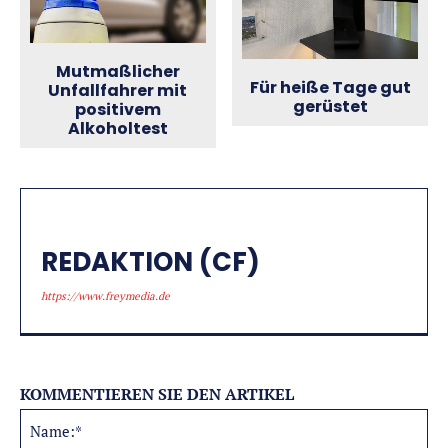
Mutmaßlicher
Für heiße Tage gut
Unfallfahrer mit
gerüstet
positivem
Alkoholtest
REDAKTION (CF)
https://www.freymedia.de
KOMMENTIEREN SIE DEN ARTIKEL
Na
Alternative: