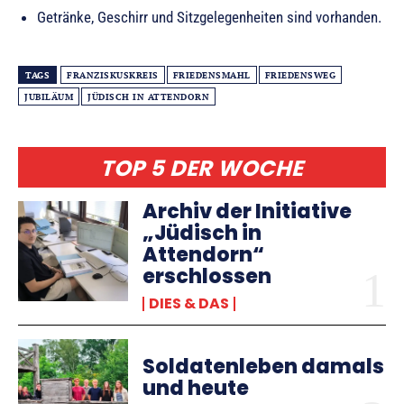
Getränke, Geschirr und Sitzgelegenheiten sind vorhanden.
TAGS
FRANZISKUSKREIS
FRIEDENSMAHL
FRIEDENSWEG
JUBILÄUM
JÜDISCH IN ATTENDORN
TOP 5 DER WOCHE
Archiv der Initiative
„Jüdisch in
Attendorn“
erschlossen
DIES & DAS
Soldatenleben damals
und heute