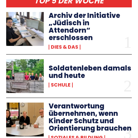
TOP 5 DER WOCHE
Archiv der Initiative
„Jüdisch in
Attendorn“
erschlossen
DIES & DAS
Soldatenleben damals
und heute
SCHULE
Verantwortung
übernehmen, wenn
Kinder Schutz und
Orientierung brauchen
SOZIALES & BILDUNG