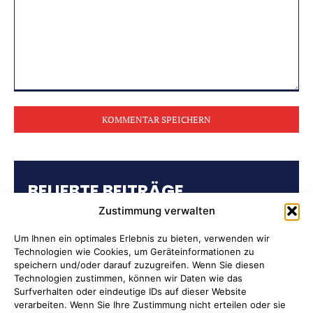
Kommentar:
BELIEBTE BEITRÄGE
Zustimmung verwalten
Kulturring Attendorn präsentiert
Kultursaison 2026/2027
Um Ihnen ein optimales Erlebnis zu bieten, verwenden wir
Technologien wie Cookies, um Geräteinformationen zu
speichern und/oder darauf zuzugreifen. Wenn Sie diesen
„Oli radelt“… am 10. August nach
Technologien zustimmen, können wir Daten wie das
Attendorn
Surfverhalten oder eindeutige IDs auf dieser Website
verarbeiten. Wenn Sie Ihre Zustimmung nicht erteilen oder sie