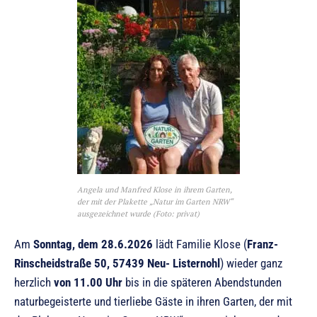
Angela und Manfred Klose in ihrem Garten,
der mit der Plakette „Natur im Garten NRW“
ausgezeichnet wurde (Foto: privat)
Am
Sonntag, dem 28.6.2026
lädt Familie Klose (
Franz-
Rinscheidstraße 50, 57439 Neu- Listernohl
) wieder ganz
herzlich
von 11.00 Uhr
bis in die späteren Abendstunden
naturbegeisterte und tierliebe Gäste in ihren Garten, der mit