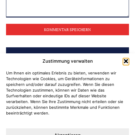
Kommentar:
BELIEBTE BEITRÄGE
Zustimmung verwalten
Archiv der Initiative „Jüdisch in
Um Ihnen ein optimales Erlebnis zu bieten, verwenden wir
Technologien wie Cookies, um Geräteinformationen zu
Attendorn“ erschlossen
speichern und/oder darauf zuzugreifen. Wenn Sie diesen
Technologien zustimmen, können wir Daten wie das
Soldatenleben damals und heute
Surfverhalten oder eindeutige IDs auf dieser Website
verarbeiten. Wenn Sie Ihre Zustimmung nicht erteilen oder sie
zurückziehen, können bestimmte Merkmale und Funktionen
Verantwortung übernehmen, wenn
beeinträchtigt werden.
Kinder Schutz und Orientierung
brauchen