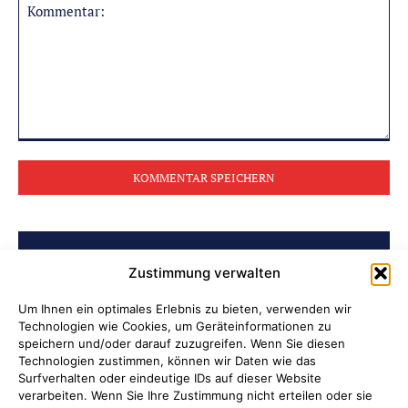
Kommentar:
BELIEBTE BEITRÄGE
Zustimmung verwalten
Archiv der Initiative „Jüdisch in
Um Ihnen ein optimales Erlebnis zu bieten, verwenden wir
Technologien wie Cookies, um Geräteinformationen zu
Attendorn“ erschlossen
speichern und/oder darauf zuzugreifen. Wenn Sie diesen
Technologien zustimmen, können wir Daten wie das
Soldatenleben damals und heute
Surfverhalten oder eindeutige IDs auf dieser Website
verarbeiten. Wenn Sie Ihre Zustimmung nicht erteilen oder sie