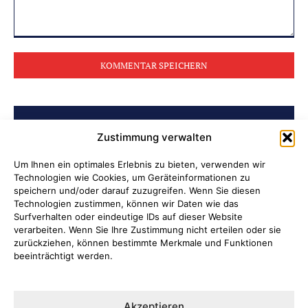
Kommentar:
BELIEBTE BEITRÄGE
Zustimmung verwalten
Archiv der Initiative „Jüdisch in
Um Ihnen ein optimales Erlebnis zu bieten, verwenden wir
Technologien wie Cookies, um Geräteinformationen zu
Attendorn“ erschlossen
speichern und/oder darauf zuzugreifen. Wenn Sie diesen
Technologien zustimmen, können wir Daten wie das
Soldatenleben damals und heute
Surfverhalten oder eindeutige IDs auf dieser Website
verarbeiten. Wenn Sie Ihre Zustimmung nicht erteilen oder sie
zurückziehen, können bestimmte Merkmale und Funktionen
Verantwortung übernehmen, wenn
beeinträchtigt werden.
Kinder Schutz und Orientierung
brauchen
Akzeptieren