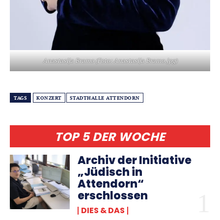
Anastasija Bramo (Foto: Anastasija Bramo.jpg)
TAGS
KONZERT
STADTHALLE ATTENDORN
TOP 5 DER WOCHE
Archiv der Initiative
„Jüdisch in
Attendorn“
erschlossen
DIES & DAS