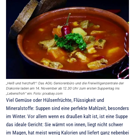
„Heiß und herzhaft“: Das AGIL-Seniorenbüro und die Freiwilligenzentrale der
Diakonie laden am 14. November ab 12.30 Uhr zum ersten Suppentag ins
„Lebensfroh“ ein. Foto: pixabay.com
Viel Gemüse oder Hülsenfrüchte, Flüssigkeit und
Mineralstoffe: Suppen sind eine perfekte Mahlzeit, besonders
im Winter. Vor allem wenn es draußen kalt ist, ist eine Suppe
das ideale Gericht: Sie wärmt von innen, liegt nicht schwer
im Magen, hat meist wenig Kalorien und liefert ganz nebenbei