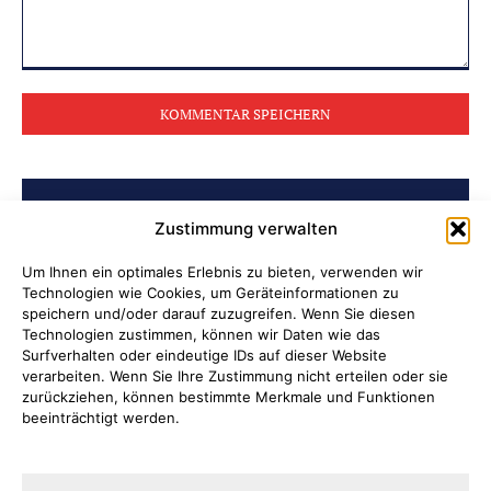
Kommentar:
BELIEBTE BEITRÄGE
Zustimmung verwalten
Ni hao in Attendorn
Um Ihnen ein optimales Erlebnis zu bieten, verwenden wir
Technologien wie Cookies, um Geräteinformationen zu
speichern und/oder darauf zuzugreifen. Wenn Sie diesen
Lauter Abend in der NoiseBox
Technologien zustimmen, können wir Daten wie das
Surfverhalten oder eindeutige IDs auf dieser Website
Kulturring Attendorn präsentiert
verarbeiten. Wenn Sie Ihre Zustimmung nicht erteilen oder sie
zurückziehen, können bestimmte Merkmale und Funktionen
Kultursaison 2026/2027
beeinträchtigt werden.
„Oli radelt“… am 10. August nach
Attendorn