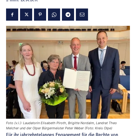
Foto (v.l.): Laudatorin Elisabeth Piroth, Brigitte Nordalm, Landrat Theo
Melcher und der Olper Bürgermeister Peter Weber (Foto: Kreis Olpe)
Für ihr jahrzehntelanges Engagement für die Rechte von