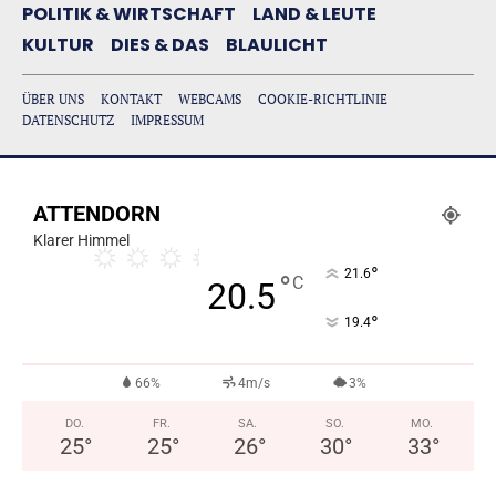
POLITIK & WIRTSCHAFT
LAND & LEUTE
KULTUR
DIES & DAS
BLAULICHT
ÜBER UNS
KONTAKT
WEBCAMS
COOKIE-RICHTLINIE
DATENSCHUTZ
IMPRESSUM
ATTENDORN
Klarer Himmel
°
21.6
°
C
20.5
°
19.4
66%
4m/s
3%
DO.
FR.
SA.
SO.
MO.
25
°
25
°
26
°
30
°
33
°