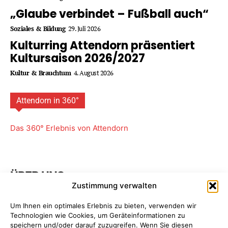
„Glaube verbindet – Fußball auch“
Soziales & Bildung
29. Juli 2026
Kulturring Attendorn präsentiert
Kultursaison 2026/2027
Kultur & Brauchtum
4. August 2026
Attendorn in 360°
Das 360° Erlebnis von Attendorn
ÜBER UNS
Zustimmung verwalten
Attendorner Geschichten ist ein Projekt von
FREY PRINT
Um Ihnen ein optimales Erlebnis zu bieten, verwenden wir
+ MEDIA
- Attendorn, Paderborn. Wir bieten Ihnen
Technologien wie Cookies, um Geräteinformationen zu
maßgeschneiderte Komplettpakete für Ihre
speichern und/oder darauf zuzugreifen. Wenn Sie diesen