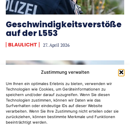
Kategorien
Kategorien
Geschwindigkeitsverstöße
SPORT
SPORT
SOZIALES & BILDUNG
SOZIALES & BILDUNG
auf der L553
POLITIK & WIRTSCHAFT
POLITIK & WIRTSCHAFT
BLAULICHT
27. April 2026
LAND & LEUTE
LAND & LEUTE
KULTUR
KULTUR
DIES & DAS
DIES & DAS
BLAULICHT
BLAULICHT
Zustimmung verwalten
Um Ihnen ein optimales Erlebnis zu bieten, verwenden wir
Technologien wie Cookies, um Geräteinformationen zu
speichern und/oder darauf zuzugreifen. Wenn Sie diesen
Technologien zustimmen, können wir Daten wie das
Surfverhalten oder eindeutige IDs auf dieser Website
verarbeiten. Wenn Sie Ihre Zustimmung nicht erteilen oder sie
zurückziehen, können bestimmte Merkmale und Funktionen
beeinträchtigt werden.