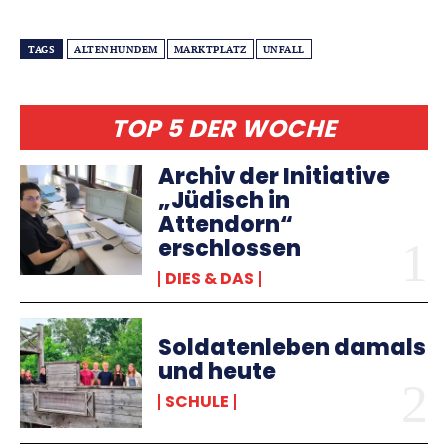
TAGS
ALTENHUNDEM
MARKTPLATZ
UNFALL
TOP 5 DER WOCHE
Archiv der Initiative
„Jüdisch in
Attendorn“
erschlossen
DIES & DAS
Soldatenleben damals
und heute
SCHULE