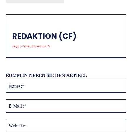
REDAKTION (CF)
https://www.freymedia.de
KOMMENTIEREN SIE DEN ARTIKEL
Na
Alternative:
E-
Mai
Web