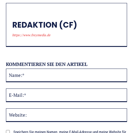
REDAKTION (CF)
https://www.freymedia.de
KOMMENTIEREN SIE DEN ARTIKEL
Na
Alternative:
E-
Mai
Web
Speichern Sie meinen Namen, meine E-Mail-Adresse und meine Website für