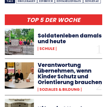
TAGS
DROLSHAGEN
EINBRUCH
EINFAMILIENHAUS
SENGENAU
TOP 5 DER WOCHE
Soldatenleben damals
und heute
SCHULE
Verantwortung
übernehmen, wenn
Kinder Schutz und
Orientierung brauchen
SOZIALES & BILDUNG