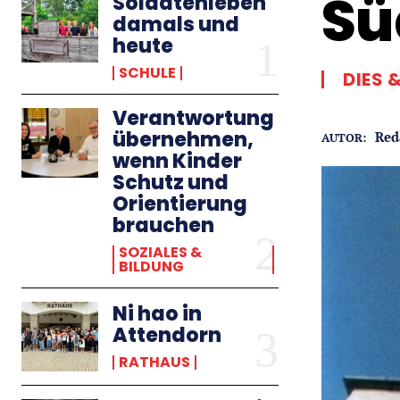
Sü
Soldatenleben
damals und
heute
SCHULE
DIES 
Verantwortung
übernehmen,
Red
AUTOR:
wenn Kinder
Schutz und
Orientierung
brauchen
SOZIALES &
BILDUNG
Ni hao in
Attendorn
RATHAUS