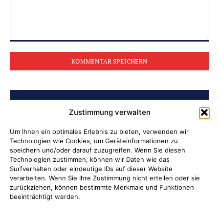
Kommentar:
BELIEBTE BEITRÄGE
Zustimmung verwalten
Ni hao in Attendorn
Um Ihnen ein optimales Erlebnis zu bieten, verwenden wir
Technologien wie Cookies, um Geräteinformationen zu
speichern und/oder darauf zuzugreifen. Wenn Sie diesen
Lauter Abend in der NoiseBox
Technologien zustimmen, können wir Daten wie das
Surfverhalten oder eindeutige IDs auf dieser Website
Kulturring Attendorn präsentiert
verarbeiten. Wenn Sie Ihre Zustimmung nicht erteilen oder sie
zurückziehen, können bestimmte Merkmale und Funktionen
Kultursaison 2026/2027
beeinträchtigt werden.
„Oli radelt“… am 10. August nach