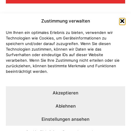
Zustimmung verwalten
BELIEBTE BEITRÄGE
Um Ihnen ein optimales Erlebnis zu bieten, verwenden wir
Technologien wie Cookies, um Geräteinformationen zu
Pedelec mit Fußgängerin kollidiert
speichern und/oder darauf zuzugreifen. Wenn Sie diesen
Technologien zustimmen, können wir Daten wie das
Motorradfahrer stürzt auf Hang
Surfverhalten oder eindeutige IDs auf dieser Website
verarbeiten. Wenn Sie Ihre Zustimmung nicht erteilen oder sie
zurückziehen, können bestimmte Merkmale und Funktionen
8 Verletzte bei Explosion in einem
beeinträchtigt werden.
Wohnhaus in Kirchhundem
Zwei Jugendliche stürzen mit
Akzeptieren
Kleinkraftrad
Ablehnen
13-Jähriger stürzt mit Pedelec
Einstellungen ansehen