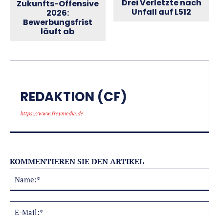
Drei Verletzte nach
Zukunfts-Offensive
Unfall auf L512
2026:
Bewerbungsfrist
läuft ab
REDAKTION (CF)
https://www.freymedia.de
KOMMENTIEREN SIE DEN ARTIKEL
Na
Alternative:
E-
Mai