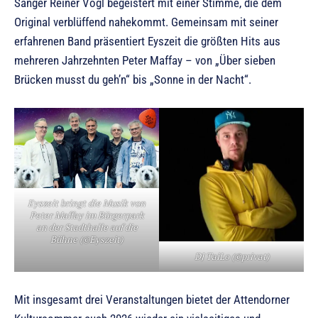
Sänger Reiner Vogl begeistert mit einer Stimme, die dem
Original verblüffend nahekommt. Gemeinsam mit seiner
erfahrenen Band präsentiert Eyszeit die größten Hits aus
mehreren Jahrzehnten Peter Maffay – von „Über sieben
Brücken musst du geh’n“ bis „Sonne in der Nacht“.
Eyszeit bringt die Musik von
Peter Maffay im Bürgerpark
an der Stadthalle auf die
Bühne (©Eyszeit)
DJ TaiLo (©privat)
Mit insgesamt drei Veranstaltungen bietet der Attendorner