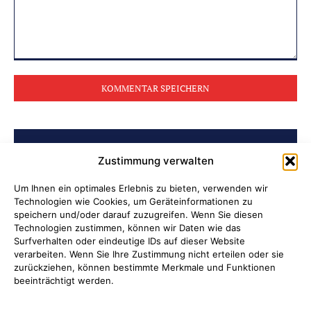
Kommentar:
BELIEBTE BEITRÄGE
Zustimmung verwalten
Soldatenleben damals und heute
Um Ihnen ein optimales Erlebnis zu bieten, verwenden wir
Technologien wie Cookies, um Geräteinformationen zu
speichern und/oder darauf zuzugreifen. Wenn Sie diesen
Verantwortung übernehmen, wenn
Technologien zustimmen, können wir Daten wie das
Kinder Schutz und Orientierung
Surfverhalten oder eindeutige IDs auf dieser Website
verarbeiten. Wenn Sie Ihre Zustimmung nicht erteilen oder sie
brauchen
zurückziehen, können bestimmte Merkmale und Funktionen
beeinträchtigt werden.
Ni hao in Attendorn