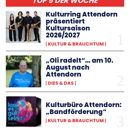
TOP 5 DER WOCHE
Kulturring Attendorn
präsentiert
Kultursaison
2026/2027
KULTUR & BRAUCHTUM
„Oli radelt“… am 10.
August nach
Attendorn
DIES & DAS
Kulturbüro Attendorn:
„Bandförderung“
KULTUR & BRAUCHTUM