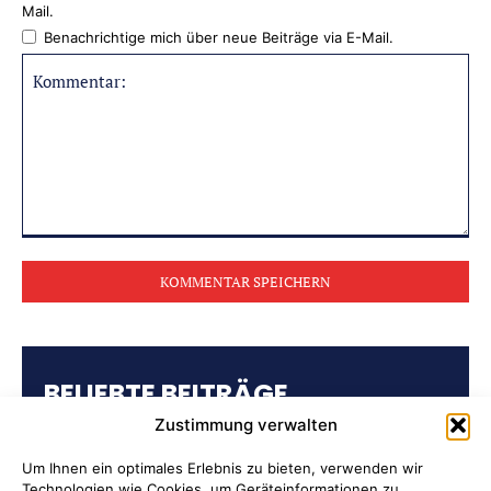
Mail.
Benachrichtige mich über neue Beiträge via E-Mail.
Kommentar:
BELIEBTE BEITRÄGE
Zustimmung verwalten
Kulturring Attendorn präsentiert
Kultursaison 2026/2027
Um Ihnen ein optimales Erlebnis zu bieten, verwenden wir
Technologien wie Cookies, um Geräteinformationen zu