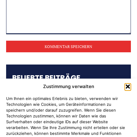
Kommentar:
BELIEBTE BEITRÄGE
Zustimmung verwalten
Kulturring Attendorn präsentiert
Kultursaison 2026/2027
Um Ihnen ein optimales Erlebnis zu bieten, verwenden wir
Technologien wie Cookies, um Geräteinformationen zu
speichern und/oder darauf zuzugreifen. Wenn Sie diesen
„Oli radelt“… am 10. August nach
Technologien zustimmen, können wir Daten wie das
Attendorn
Surfverhalten oder eindeutige IDs auf dieser Website
verarbeiten. Wenn Sie Ihre Zustimmung nicht erteilen oder sie
zurückziehen, können bestimmte Merkmale und Funktionen
Kulturbüro Attendorn: