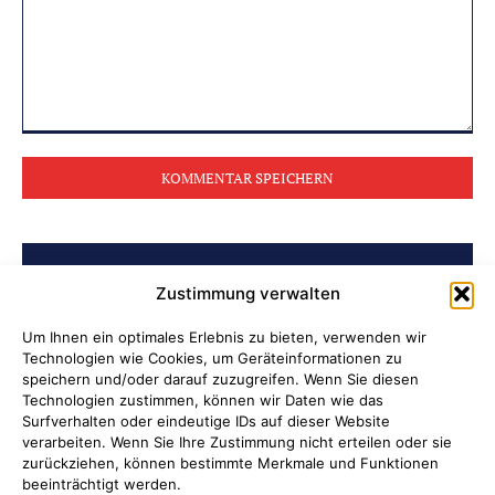
Kommentar:
BELIEBTE BEITRÄGE
Zustimmung verwalten
Archiv der Initiative „Jüdisch in
Um Ihnen ein optimales Erlebnis zu bieten, verwenden wir
Technologien wie Cookies, um Geräteinformationen zu
Attendorn“ erschlossen
speichern und/oder darauf zuzugreifen. Wenn Sie diesen
Technologien zustimmen, können wir Daten wie das
Soldatenleben damals und heute
Surfverhalten oder eindeutige IDs auf dieser Website
verarbeiten. Wenn Sie Ihre Zustimmung nicht erteilen oder sie
zurückziehen, können bestimmte Merkmale und Funktionen
Verantwortung übernehmen, wenn
beeinträchtigt werden.