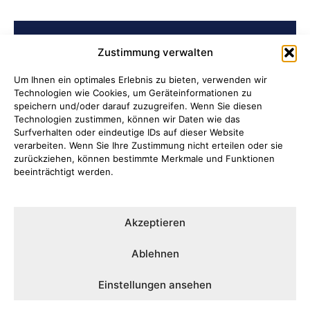
BELIEBTE BEITRÄGE
Zustimmung verwalten
Ni hao in Attendorn
Um Ihnen ein optimales Erlebnis zu bieten, verwenden wir
Technologien wie Cookies, um Geräteinformationen zu
speichern und/oder darauf zuzugreifen. Wenn Sie diesen
Lauter Abend in der NoiseBox
Technologien zustimmen, können wir Daten wie das
Surfverhalten oder eindeutige IDs auf dieser Website
Kulturring Attendorn präsentiert
verarbeiten. Wenn Sie Ihre Zustimmung nicht erteilen oder sie
zurückziehen, können bestimmte Merkmale und Funktionen
Kultursaison 2026/2027
beeinträchtigt werden.
„Oli radelt“… am 10. August nach
Attendorn
Akzeptieren
Kulturbüro Attendorn:
Ablehnen
„Bandförderung“
Einstellungen ansehen