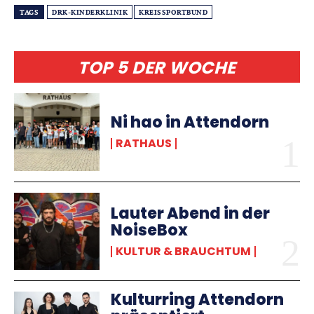
TAGS
DRK-KINDERKLINIK
KREISSPORTBUND
TOP 5 DER WOCHE
Ni hao in Attendorn
RATHAUS
Lauter Abend in der
NoiseBox
KULTUR & BRAUCHTUM
Kulturring Attendorn