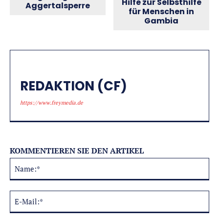
Hilfe zur Selbsthilfe
Aggertalsperre
für Menschen in
Gambia
REDAKTION (CF)
https://www.freymedia.de
KOMMENTIEREN SIE DEN ARTIKEL
Na
Alternative:
E-
Mai