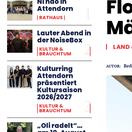
Fl
Ni hao in
Attendorn
RATHAUS
Mä
Lauter Abend in
der NoiseBox
LAND 
KULTUR &
BRAUCHTUM
Red
AUTOR:
Kulturring
Attendorn
präsentiert
Kultursaison
2026/2027
KULTUR &
BRAUCHTUM
„Oli radelt“…