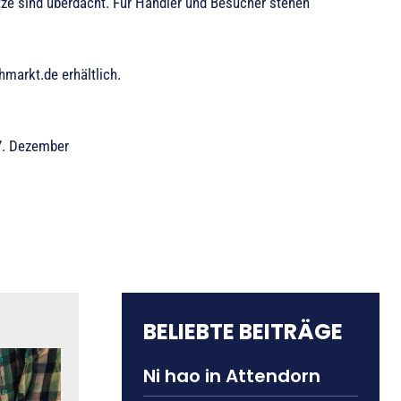
tze sind überdacht. Für Händler und Besucher stehen
hmarkt.de erhältlich.
, 7. Dezember
BELIEBTE BEITRÄGE
Ni hao in Attendorn