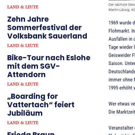
Der nächste Geis
LAND & LEUTE
Martin Lässig, Kö
Zehn Jahre
1969 wurde d
Sommerfestival der
Flohmarkt. I
Volksbank Sauerland
Ausfällen in
LAND & LEUTE
Tage wieder l
Geisweider F
Bike-Tour nach Eslohe
Saison. Unter
mit dem SGV-
Deutschlands 
Attendorn
immer ohne N
LAND & LEUTE
1995 erhöht 
„Boarding for
Vattertach“ feiert
Wer etwas ve
Jubiläum
Die Marktzeit
LAND & LEUTE
Veranstalter
Frieda Braun