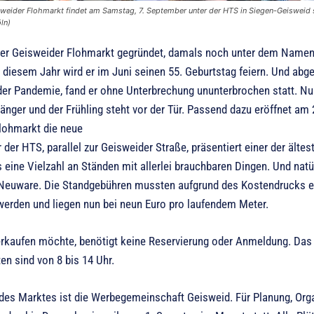
weider Flohmarkt findet am Samstag, 7. September unter der HTS in Siegen-Geisweid st
ln)
er Geisweider Flohmarkt gegründet, damals noch unter dem Namen
n diesem Jahr wird er im Juni seinen 55. Geburtstag feiern. Und ab
 der Pandemie, fand er ohne Unterbrechung ununterbrochen statt. N
änger und der Frühling steht vor der Tür. Passend dazu eröffnet am 
lohmarkt die neue
 der HTS, parallel zur Geisweider Straße, präsentiert einer der älte
eine Vielzahl an Ständen mit allerlei brauchbaren Dingen. Und natü
euware. Die Standgebühren mussten aufgrund des Kostendrucks e
werden und liegen nun bei neun Euro pro laufendem Meter.
rkaufen möchte, benötigt keine Reservierung oder Anmeldung. Das O
en sind von 8 bis 14 Uhr.
 des Marktes ist die Werbegemeinschaft Geisweid. Für Planung, Orga